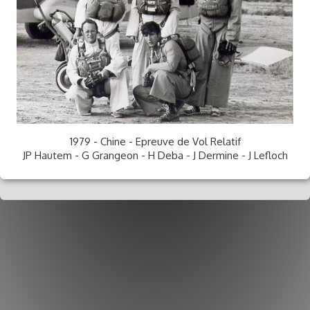
Blog
Albums
▼
Vidéos
Nos Peines
Toute_Une_Vie_En_L'Air
1979 - Chine - Epreuve de Vol Relatif
JP Hautem - G Grangeon - H Deba - J Dermine - J Lefloch