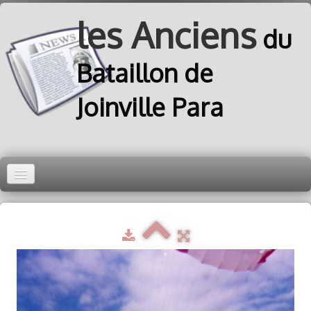
les Anciens
du
Bataillon de
Joinville Para
Accueil
Equipe
Disciplines
Joinvillais
Boboc