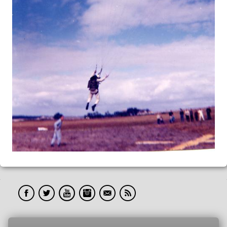
Blog
Albums
▼
Vidéos
Nos Peines
Toute_Une_Vie_En_L'Air