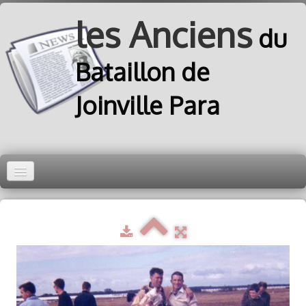
les Anciens
du
Bataillon de
Joinville Para
Accueil
Equipe
Disciplines
Joinvillais
Boboc